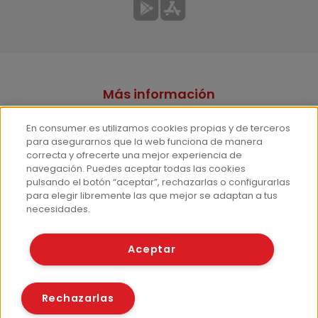
Más información
¿Quiénes somos?
En consumer.es utilizamos cookies propias y de terceros
Hemeroteca
para asegurarnos que la web funciona de manera
correcta y ofrecerte una mejor experiencia de
Contacto
navegación. Puedes aceptar todas las cookies
pulsando el botón “aceptar”, rechazarlas o configurarlas
Prensa
para elegir libremente las que mejor se adaptan a tus
Corpus Lingüístico Consumer
necesidades.
© Fundación EROSKI
Aceptar
Aviso legal
Políticas de privacidad
Políticas de cookies
Rechazarlas