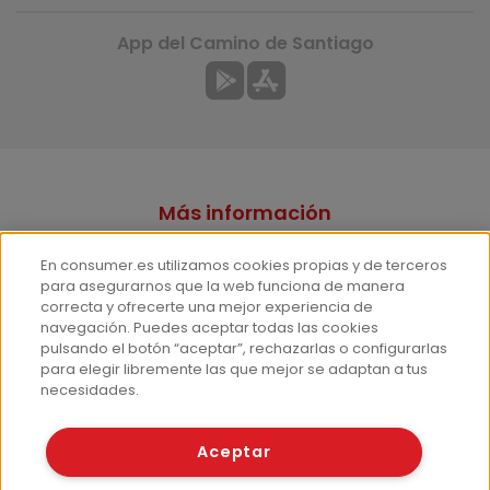
App del Camino de Santiago
Más información
¿Quiénes somos?
En consumer.es utilizamos cookies propias y de terceros
Hemeroteca
para asegurarnos que la web funciona de manera
correcta y ofrecerte una mejor experiencia de
Contacto
navegación. Puedes aceptar todas las cookies
pulsando el botón “aceptar”, rechazarlas o configurarlas
Prensa
para elegir libremente las que mejor se adaptan a tus
Corpus Lingüístico Consumer
necesidades.
© Fundación EROSKI
Aceptar
Aviso legal
Políticas de privacidad