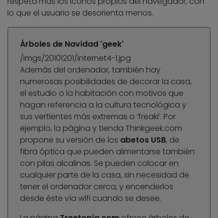
respeta más los iconos propios del navegador, con
lo que el usuario se desorienta menos.
Árboles de Navidad 'geek'
/imgs/20101201/internet4-1.jpg
Además del ordenador, también hay
numerosas posibilidades de decorar la casa,
el estudio o la habitación con motivos que
hagan referencia a la cultura tecnológica y
sus vertientes más extremas o ‘freaki’. Por
ejemplo, la página y tienda Thinkgeek.com
propone su versión de los
abetos USB
, de
fibra óptica que pueden alimentarse también
con pilas alcalinas. Se pueden colocar en
cualquier parte de la casa, sin necesidad de
tener el ordenador cerca, y encenderlos
desde éste vía wifi cuando se desee.
La página
Treetopia.com
ofrece árboles de