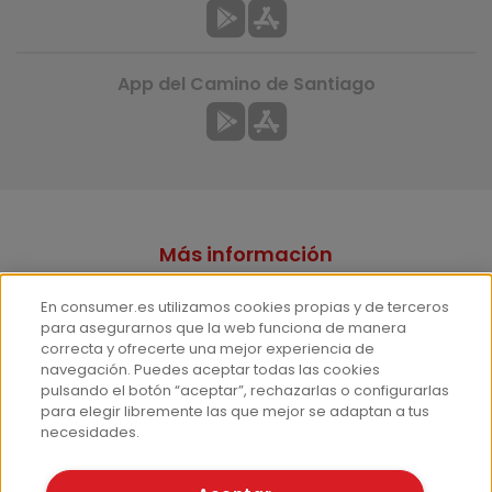
App del Camino de Santiago
Más información
¿Quiénes somos?
En consumer.es utilizamos cookies propias y de terceros
Hemeroteca
para asegurarnos que la web funciona de manera
correcta y ofrecerte una mejor experiencia de
Contacto
navegación. Puedes aceptar todas las cookies
pulsando el botón “aceptar”, rechazarlas o configurarlas
Prensa
para elegir libremente las que mejor se adaptan a tus
Corpus Lingüístico Consumer
necesidades.
© Fundación EROSKI