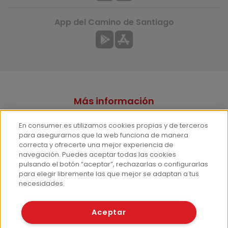
App del Camino de Santiago
Más información
¿Quiénes somos?
En consumer.es utilizamos cookies propias y de terceros
Hemeroteca
para asegurarnos que la web funciona de manera
correcta y ofrecerte una mejor experiencia de
Contacto
navegación. Puedes aceptar todas las cookies
pulsando el botón “aceptar”, rechazarlas o configurarlas
Prensa
para elegir libremente las que mejor se adaptan a tus
Corpus Lingüístico Consumer
necesidades.
© Fundación EROSKI
Aceptar
Aviso legal
Políticas de privacidad