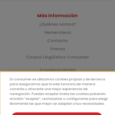
Más información
¿Quiénes somos?
Hemeroteca
Contacto
Prensa
Corpus Lingüístico Consumer
© Fundación EROSKI
Aviso legal
Políticas de privacidad
En consumer.es utilizamos cookies propias y de terceros
Políticas de cookies
para asegurarnos que la web funciona de manera
correcta y ofrecerte una mejor experiencia de
navegación. Puedes aceptar todas las cookies pulsando
el botón “aceptar”, rechazarlas o configurarlas para elegir
libremente las que mejor se adaptan a tus necesidades.