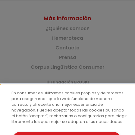
Más información
¿Quiénes somos?
Hemeroteca
Contacto
Prensa
Corpus Lingüístico Consumer
© Fundación EROSKI
Aviso legal
Políticas de privacidad
En consumer.es utilizamos cookies propias y de terceros
Políticas de cookies
para asegurarnos que la web funciona de manera
correcta y ofrecerte una mejor experiencia de
navegación. Puedes aceptar todas las cookies pulsando
el botón “aceptar”, rechazarlas o configurarlas para elegir
libremente las que mejor se adaptan a tus necesidades.