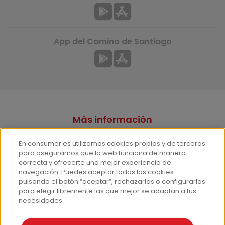
App del Camino de Santiago
Más información
¿Quiénes somos?
En consumer.es utilizamos cookies propias y de terceros
Hemeroteca
para asegurarnos que la web funciona de manera
correcta y ofrecerte una mejor experiencia de
Contacto
navegación. Puedes aceptar todas las cookies
pulsando el botón “aceptar”, rechazarlas o configurarlas
Prensa
para elegir libremente las que mejor se adaptan a tus
Corpus Lingüístico Consumer
necesidades.