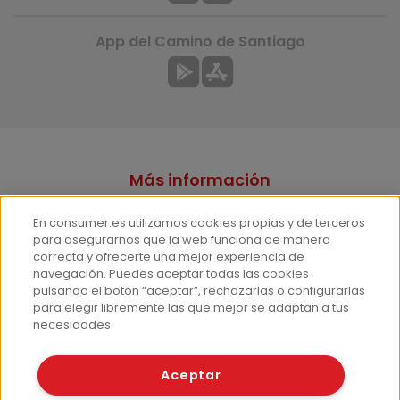
App del Camino de Santiago
Más información
¿Quiénes somos?
En consumer.es utilizamos cookies propias y de terceros
Hemeroteca
para asegurarnos que la web funciona de manera
correcta y ofrecerte una mejor experiencia de
Contacto
navegación. Puedes aceptar todas las cookies
pulsando el botón “aceptar”, rechazarlas o configurarlas
Prensa
para elegir libremente las que mejor se adaptan a tus
Corpus Lingüístico Consumer
necesidades.
© Fundación EROSKI
Aceptar
Aviso legal
Políticas de privacidad