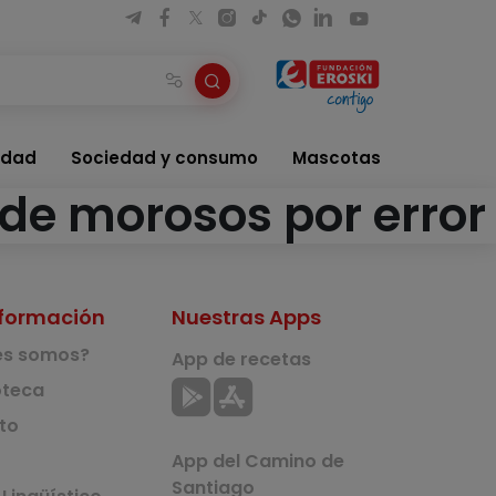
idad
Sociedad y consumo
Mascotas
a de morosos por error
formación
Nuestras Apps
es somos?
App de recetas
teca
to
App del Camino de
Santiago