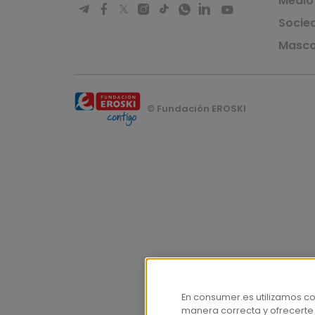
Medio
Socie
Masco
© Fundación EROSKI
En consumer.es utilizamos c
manera correcta y ofrecerte