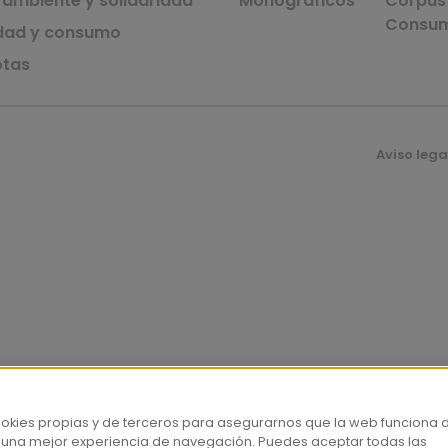
 ambiente y solidaridad
Monográficos
Corpus 
Consu
dad y consumo
tas
Aviso lega
ookies propias y de terceros para asegurarnos que la web funciona 
 una mejor experiencia de navegación. Puedes aceptar todas las