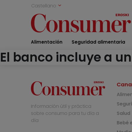
Castellano
Alimentación
Seguridad alimentaria
El banco incluye a un
Cana
Alime
Segur
Información útil y práctica
Salud
sobre consumo para tu día a
día
Bebé e