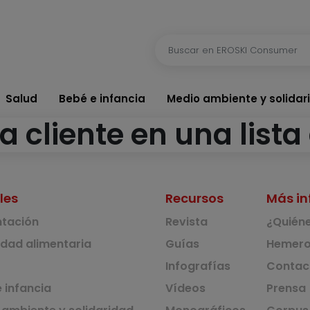
Salud
Bebé e infancia
Medio ambiente y solidar
a cliente en una list
les
Recursos
Más in
ntación
Revista
¿Quién
idad alimentaria
Guías
Hemero
Infografías
Contac
 infancia
Vídeos
Prensa