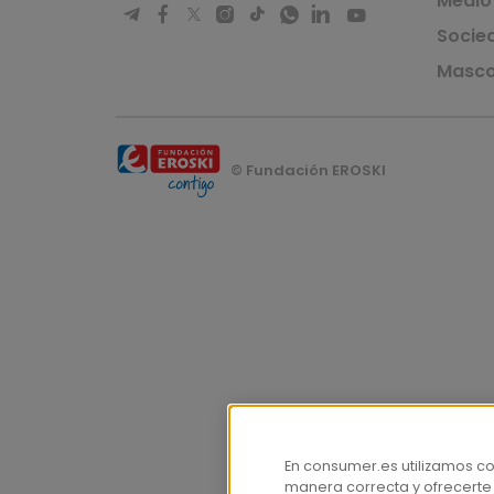
Medio
Socie
Masco
© Fundación EROSKI
En consumer.es utilizamos c
manera correcta y ofrecerte