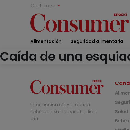
Castellano
Alimentación
Seguridad alimentaria
Caída de una esquiado
Cana
Alime
Segur
Información útil y práctica
Salud
sobre consumo para tu día a
día
Bebé e