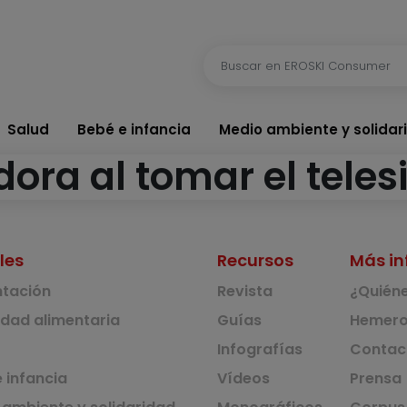
Salud
Bebé e infancia
Medio ambiente y solidar
ra al tomar el telesi
les
Recursos
Más in
ntación
Revista
¿Quién
idad alimentaria
Guías
Hemero
Infografías
Contac
 infancia
Vídeos
Prensa