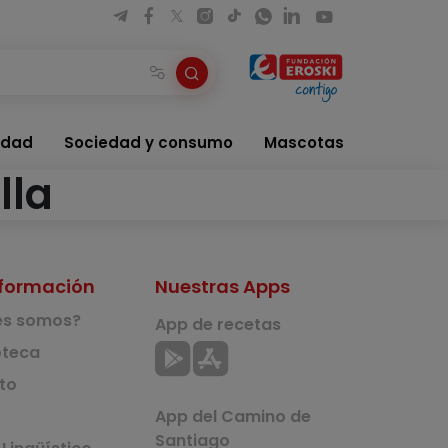
idad
Sociedad y consumo
Mascotas
lla
formación
Nuestras Apps
es somos?
App de recetas
teca
to
App del Camino de
Santiago