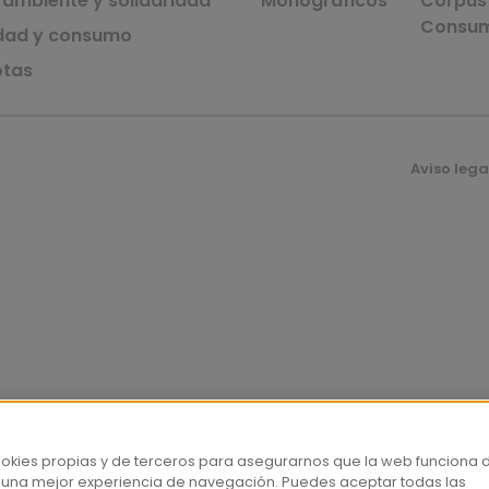
 ambiente y solidaridad
Monográficos
Corpus 
Consu
dad y consumo
tas
Aviso lega
ookies propias y de terceros para asegurarnos que la web funciona 
 una mejor experiencia de navegación. Puedes aceptar todas las