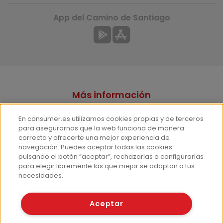
App del Camino de Santiago
Más información
¿Quiénes somos?
En consumer.es utilizamos cookies propias y de terceros
Hemeroteca
para asegurarnos que la web funciona de manera
correcta y ofrecerte una mejor experiencia de
Contacto
navegación. Puedes aceptar todas las cookies
pulsando el botón “aceptar”, rechazarlas o configurarlas
Prensa
para elegir libremente las que mejor se adaptan a tus
Corpus Lingüístico Consumer
necesidades.
© Fundación EROSKI
Aceptar
Aviso legal
Políticas de privacidad