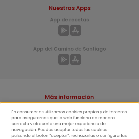
Nuestras Apps
App de recetas
App del Camino de Santiago
Más información
¿Quiénes somos?
En consumer.es utilizamos cookies propias y de terceros
Hemeroteca
para asegurarnos que la web funciona de manera
correcta y ofrecerte una mejor experiencia de
Contacto
navegación. Puedes aceptar todas las cookies
pulsando el botón “aceptar”, rechazarlas o configurarlas
Prensa