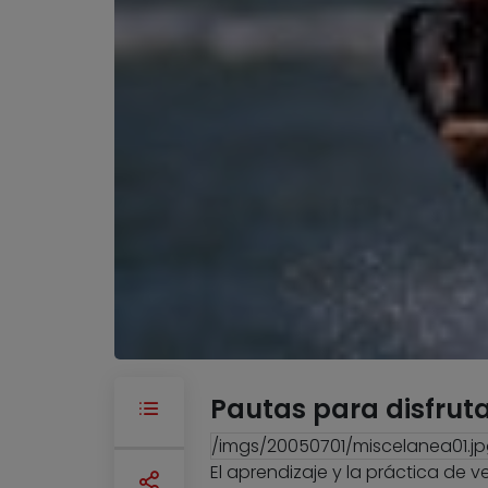
Pautas para disfruta
/imgs/20050701/miscelanea01.j
El aprendizaje y la práctica de v