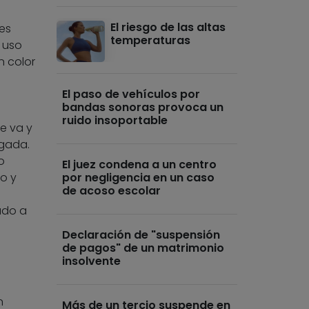
El riesgo de las altas
res
temperaturas
l uso
n color
El paso de vehículos por
o
bandas sonoras provoca un
ruido insoportable
e va y
egada.
o
El juez condena a un centro
do y
por negligencia en un caso
de acoso escolar
ado a
Declaración de "suspensión
de pagos" de un matrimonio
insolvente
n
Más de un tercio suspende en