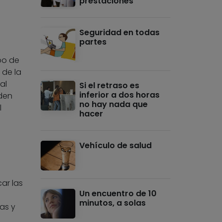
prestaciones
Seguridad en todas
partes
po de
 de la
al
Si el retraso es
inferior a dos horas
den
no hay nada que
l
hacer
Vehículo de salud
car las
Un encuentro de 10
minutos, a solas
as y