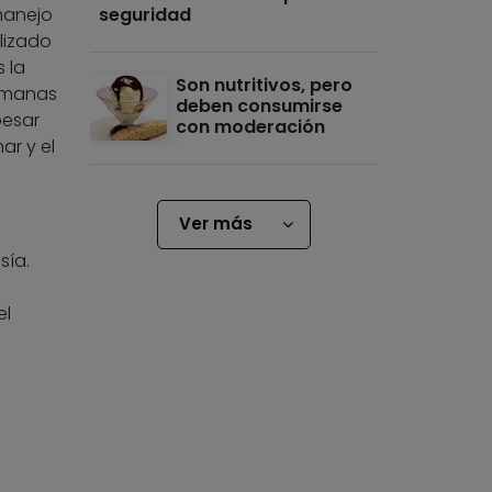
manejo
seguridad
lizado
 la
Son nutritivos, pero
semanas
deben consumirse
pesar
con moderación
ar y el
Ver más
sía.
el