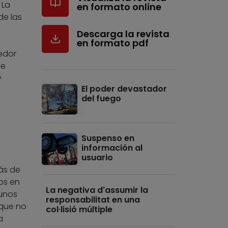
 La
en formato online
de las
Descarga la revista
en formato pdf
edor
se
y
El poder devastador
del fuego
Suspenso en
información al
usuario
ás de
os en
La negativa d'assumir la
 unos
responsabilitat en una
 que no
col·lisió múltiple
a