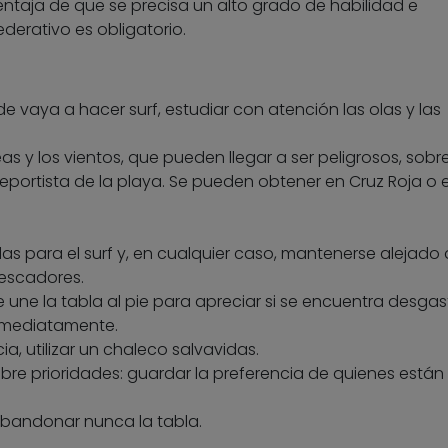
entaja de que se precisa un alto grado de habilidad e
ederativo es obligatorio.
 vaya a hacer surf, estudiar con atención las olas y las
as y los vientos, que pueden llegar a ser peligrosos, sobr
 deportista de la playa. Se pueden obtener en Cruz Roja o 
as para el surf y, en cualquier caso, mantenerse alejado
pescadores.
e une la tabla al pie para apreciar si se encuentra desga
 inmediatamente.
a, utilizar un chaleco salvavidas.
sobre prioridades: guardar la preferencia de quienes está
abandonar nunca la tabla.