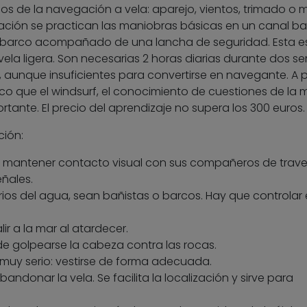
os de la navegación a vela: aparejo, vientos, trimado o 
uación se practican las maniobras básicas en un canal ba
io barco acompañado de una lancha de seguridad. Esta es
la ligera. Son necesarias 2 horas diarias durante dos 
 aunque insuficientes para convertirse en navegante. A 
o que el windsurf, el conocimiento de cuestiones de la m
rtante. El precio del aprendizaje no supera los 300 euros.
ión:
o y mantener contacto visual con sus compañeros de trave
ñales.
ios del agua, sean bañistas o barcos. Hay que controlar 
lir a la mar al atardecer.
 de golpearse la cabeza contra las rocas.
 muy serio: vestirse de forma adecuada.
ndonar la vela. Se facilita la localización y sirve para