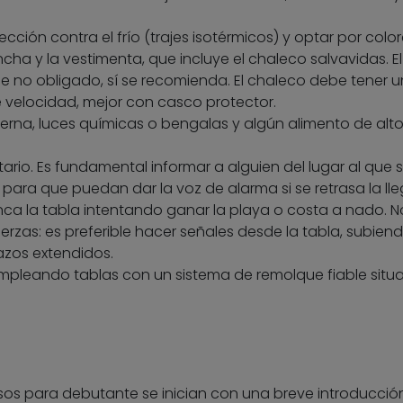
ección contra el frío (trajes isotérmicos) y optar por colo
ancha y la vestimenta, que incluye el chaleco salvavidas. E
e no obligado, sí se recomienda. El chaleco debe tener u
de velocidad, mejor con casco protector.
interna, luces químicas o bengalas y algún alimento de alt
ario. Es fundamental informar a alguien del lugar al que s
para que puedan dar la voz de alarma si se retrasa la ll
a la tabla intentando ganar la playa o costa a nado. N
erzas: es preferible hacer señales desde la tabla, subien
azos extendidos.
mpleando tablas con un sistema de remolque fiable situ
sos para debutante se inician con una breve introducció