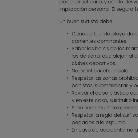
poder practicarlo, y con la desv
implicación personal. El seguro f
Un buen surfista debe:
Conocer bien la playa donde
corrientes dominantes.
Saber las horas de las mare
los de tierra, que alejan al
clubes deportivos.
No practicar el surf solo.
Respetar las zonas prohibid
bañistas, submarinistas y 
Revisar el cabo elástico qu
y en este caso, sustituirlo
Si no tiene mucha experienci
Respetar la regla del surf 
pegados a la espuma.
En caso de accidente, no 