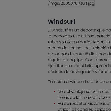
/imgs/20050701/surf.jpg
Windsurf
El windsurf es un deporte que 
la tecnología: se utilizan mate
tabla y la vela a cada deportist
menos dos cursos de iniciación
prolongar durante 15 días con dos
alquiler del equipo. Con ellos s
ejercitando el equilibrio; apren
básicos de navegación y rumbo
También el windsurfista debe co
No debe alejarse de la costa
horas de las mareas y cono
Ha de respetar las zonas pr
utilizar los canales baliza