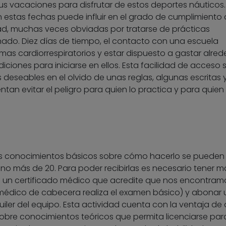
 vacaciones para disfrutar de estos deportes náuticos.
 estas fechas puede influir en el grado de cumplimiento 
d, muchas veces obviadas por tratarse de prácticas
nado. Diez días de tiempo, el contacto con una escuela
mas cardiorrespiratorios y estar dispuesto a gastar alred
iciones para iniciarse en ellos. Esta facilidad de acceso 
deseables en el olvido de unas reglas, algunas escritas 
tentan evitar el peligro para quien lo practica y para quien
los conocimientos básicos sobre cómo hacerlo se pueden
no más de 20. Para poder recibirlas es necesario tener m
on un certificado médico que acredite que nos encontram
 médico de cabecera realiza el examen básico) y abonar
lquiler del equipo. Esta actividad cuenta con la ventaja de
obre conocimientos teóricos que permita licenciarse par