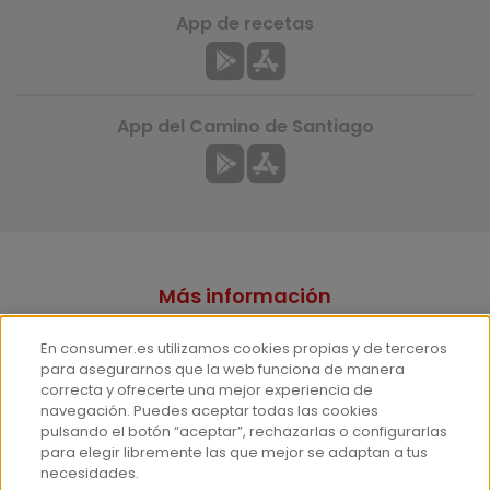
App de recetas
App del Camino de Santiago
Más información
¿Quiénes somos?
En consumer.es utilizamos cookies propias y de terceros
Hemeroteca
para asegurarnos que la web funciona de manera
correcta y ofrecerte una mejor experiencia de
Contacto
navegación. Puedes aceptar todas las cookies
pulsando el botón “aceptar”, rechazarlas o configurarlas
Prensa
para elegir libremente las que mejor se adaptan a tus
Corpus Lingüístico Consumer
necesidades.