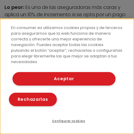
Lo peor:
Es una de las aseguradoras más caras y
aplica un 10% de incremento si se opta por un pago
a plazos (la media del estudio es un 8%).
En consumer.es utilizamos cookies propias y de terceros
para asegurarnos que la web funciona de manera
correcta y ofrecerte una mejor experiencia de
Zurich
navegación. Puedes aceptar todas las cookies
pulsando el botón “aceptar”, rechazarlas o configurarlas
Lo mejor:
Se cubre el rescate del vehículo por vuelco
para elegir libremente las que mejor se adaptan a tus
necesidades.
o caída hasta una cantidad máxima de 450 euros.
Lo peor:
Es una de las entidades más caras de las
Aceptar
seleccionadas para la muestra.
Rechazarlas
6 ciudades, una a una
A Coruña
Barcelona
Configurar cookies
Bilbao
Índice
Compartir