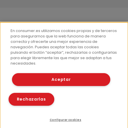
Más información
En consumer.es utilizamos cookies propias y de terceros
¿Quiénes somos?
para asegurarnos que la web funciona de manera
correcta y ofrecerte una mejor experiencia de
Hemeroteca
navegación. Puedes aceptar todas las cookies
Contacto
pulsando el botón “aceptar”, rechazarlas o configurarlas
para elegir libremente las que mejor se adaptan a tus
Prensa
necesidades.
Corpus Lingüístico Consumer
Aceptar
© Fundación EROSKI
Aviso legal
Políticas de privacidad
Rechazarlas
Políticas de cookies
Configurar cookies
Índice