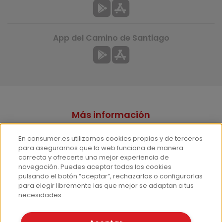
App del Camino de Santiago
Más información
¿Quiénes somos?
En consumer.es utilizamos cookies propias y de terceros
Hemeroteca
para asegurarnos que la web funciona de manera
correcta y ofrecerte una mejor experiencia de
Contacto
navegación. Puedes aceptar todas las cookies
pulsando el botón “aceptar”, rechazarlas o configurarlas
Prensa
para elegir libremente las que mejor se adaptan a tus
Corpus Lingüístico Consumer
necesidades.
© Fundación EROSKI