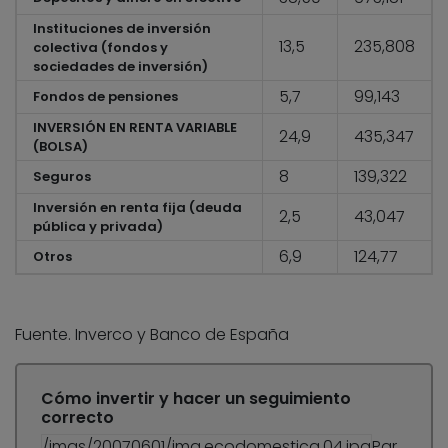
Instituciones de inversión
13,5
235,808
colectiva (fondos y
sociedades de inversión)
5,7
99,143
Fondos de pensiones
INVERSIÓN EN RENTA VARIABLE
24,9
435,347
(BOLSA)
8
139,322
Seguros
Inversión en renta fija (deuda
2,5
43,047
pública y privada)
6,9
124,77
Otros
Fuente. Inverco y Banco de España
Cómo invertir y hacer un seguimiento
correcto
/imgs/20070601/img.ecodomestica.04.jpg
Par